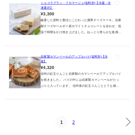
ショコラブラン・フロマージュ(送料別)【冷蔵・冷
凍選択】
¥3,300
厳選した原料と製法にこだわった濃厚チーズケーキ。自家
製チーズやベルギー産ホワイトチョコレートを合わせ、低
温で時間をかけ焼き上げました。ねっとり滑らかな食感と
上品なチーズの味わいが特徴。
自家製カマンベールのアップルパイ(送料別)【冷
蔵】
¥4,320
信州の紅玉りんごと自家製のカマンベールでアップルパイ
を焼きました。 パイの中には自家製カマンベールがたっ
ぷりと入っています。 信州産の紅玉りんごととても相性
の良いカマンベールがパイ全体に溶け込み、大変芳醇な味
わいです。
1
2