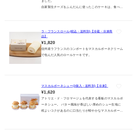
ました。
自家製生チーズをふんだんに使ったこのケーキは、食べる
とふわっとしたおいしさが口の中に広がり、あとに 残る
舌ざわりがとってもなめらか。多くの方々に愛され続けて
います。
なお、容量が少し変更になっておりますが、成分内容は変
ラ・フランスロール(税込・送料別)【冷蔵・冷凍商
品】
わっておりません。
¥1,820
信州産ラフランスのコンポートをマスカルポーネクリーム
で包んだ人気のロールケーキです。
マスカルポーネシュー(3個入・送料別)【冷凍】
¥1,620
アトリエ・ド・フロマージュを代表する看板のマスカルポ
ーネシュー。 バター風味が香ばしい厚めのシュー生地に
程よいコクがあるのに口当たりが軽やかなマスカルポーネ
クリームをたっぷりサンドしたリッチなシュークリームで
す。