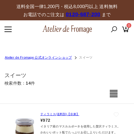
送料全国一律1,200円・税込8,000円以上 送料無料
0120-687-200
お電話でのご注文は
まで
0
Atelier de Fromage 公式オンラインショップ
スイーツ
スイーツ
検索件数
14
件
ティラミス(送料別)【冷凍】
¥972
イタリア産のマスカルポーネを使用した贅沢ティラミス。
かわいいポット瓶でたっぷりお召し上りいただけます。