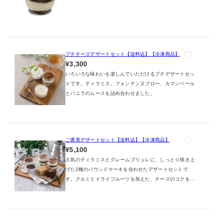
プチチーズデザートセット【送料込】【冷凍商品】
¥3,300
いろいろな味わいを楽しんでいただけるプチデザートセッ
トです。ティラミス、フォンテンヌブロー、カマンベール
とバニラのムースを詰め合わせました。
ご褒美デザートセット【送料込】【冷凍商品】
¥5,100
人気のティラミスとクレームブリュレに、しっとり焼き上
げた2種のパウンドケーキを合わせたデザートセットで
す。クルミとドライフルーツを加えた、チーズのコクを楽
しめるケイクフロマージュと、カカオの風味豊かなケイク
ショコラブルーなど、異なる味わいをお楽しみいただけま
す。