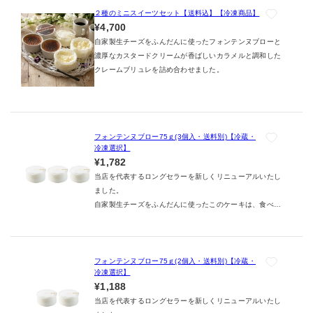
２種のミニスイーツセット【送料込】【冷凍商品】
¥4,700
自家製生チーズをふんだんに使ったフォンテンヌブローと
濃厚なカスタードクリームが香ばしいカラメルと調和した
クレームブリュレを詰め合わせました。
フォンテンヌブロー75ｇ(3個入・送料別)【冷蔵・
冷凍選択】
¥1,782
当店を代表するロングセラーを新しくリニューアルいたし
ました。
自家製生チーズをふんだんに使ったこのケーキは、食べる
とふわっとしたおいしさが口の中に広がり、あとに 残る
舌ざわりがとってもなめらか。多くの方々に愛され続けて
います。
なお、容量が少し変更になっておりますが、成分内容は変
フォンテンヌブロー75ｇ(2個入・送料別)【冷蔵・
冷凍選択】
わっておりません。
¥1,188
当店を代表するロングセラーを新しくリニューアルいたし