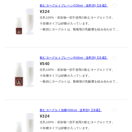
飲むヨーグルトプレーン(200ml・送料別)【冷蔵】
¥324
生乳100%・添加物一切不使用の飲むヨーグルトです。
※加糖タイプは砂糖が入っています。
一般的にヨーグルトは、数種類の乳酸菌を組み合わせて作
られます。また、使用する乳酸菌を組み合わせる際は、互
いに共生関係にあるものを選択するのが常識とされていま
す。共生関係にない乳酸菌を用いてヨーグルト作ろうとし
ても、それぞれの乳酸菌が互いに増える力を弱めてしま
飲むヨーグルトプレーン(500ml・送料別)【冷蔵】
い、ヨーグルトにならなかったり、味や香りが良いものに
¥540
ならなかったりしてしまうからです。
生乳100%・添加物一切不使用の飲むヨーグルトです。
私たちは、他にはないアトリエ・ド・フロマージュ独自の
※加糖タイプは砂糖が入っています。
ヨーグルトを作るため、チーズ製造で培った技術や知識か
一般的にヨーグルトは、数種類の乳酸菌を組み合わせて作
ら、常識にとらわれない新らしい乳酸菌の組合せや製法を
られます。また、使用する乳酸菌を組み合わせる際は、互
研究し、本来共生関係にないと思われていた乳酸菌を組み
いに共生関係にあるものを選択するのが常識とされていま
合わせ、爽やかな芳香と風味のあるおいしいヨーグルトを
す。共生関係にない乳酸菌を用いてヨーグルト作ろうとし
作ることができました。
ても、それぞれの乳酸菌が互いに増える力を弱めてしま
飲むヨーグルト加糖(200ml・送料別)【冷蔵】
い、ヨーグルトにならなかったり、味や香りが良いものに
¥324
ならなかったりしてしまうからです。
生乳100%・添加物一切不使用の飲むヨーグルトです。
私たちは、他にはないアトリエ・ド・フロマージュ独自の
※加糖タイプは砂糖が入っています。
ヨーグルトを作るため、チーズ製造で培った技術や知識か