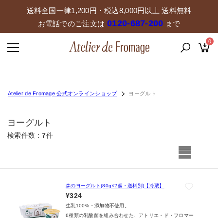
送料全国一律1,200円・税込8,000円以上 送料無料
0120-687-200
お電話でのご注文は
まで
0
Atelier de Fromage 公式オンラインショップ
ヨーグルト
ヨーグルト
検索件数
7
件
森のヨーグルト(80g×2個・送料別)【冷蔵】
¥324
生乳100%・添加物不使用。
6種類の乳酸菌を組み合わせた、アトリエ・ド・フロマー