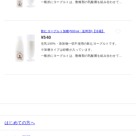
一般的にヨーグルトは、数種類の乳酸菌を組み合わせて作
ら、常識にとらわれない新らしい乳酸菌の組合せや製法を
られます。また、使用する乳酸菌を組み合わせる際は、互
研究し、本来共生関係にないと思われていた乳酸菌を組み
いに共生関係にあるものを選択するのが常識とされていま
合わせ、爽やかな芳香と風味のあるおいしいヨーグルトを
す。共生関係にない乳酸菌を用いてヨーグルト作ろうとし
作ることができました。
ても、それぞれの乳酸菌が互いに増える力を弱めてしま
飲むヨーグルト加糖(500ml・送料別)【冷蔵】
い、ヨーグルトにならなかったり、味や香りが良いものに
¥540
ならなかったりしてしまうからです。
生乳100%・添加物一切不使用の飲むヨーグルトです。
私たちは、他にはないアトリエ・ド・フロマージュ独自の
※加糖タイプは砂糖が入っています。
ヨーグルトを作るため、チーズ製造で培った技術や知識か
一般的にヨーグルトは、数種類の乳酸菌を組み合わせて作
ら、常識にとらわれない新らしい乳酸菌の組合せや製法を
られます。また、使用する乳酸菌を組み合わせる際は、互
研究し、本来共生関係にないと思われていた乳酸菌を組み
いに共生関係にあるものを選択するのが常識とされていま
合わせ、爽やかな芳香と風味のあるおいしいヨーグルトを
す。共生関係にない乳酸菌を用いてヨーグルト作ろうとし
作ることができました。
ても、それぞれの乳酸菌が互いに増える力を弱めてしま
い、ヨーグルトにならなかったり、味や香りが良いものに
ならなかったりしてしまうからです。
私たちは、他にはないアトリエ・ド・フロマージュ独自の
ヨーグルトを作るため、チーズ製造で培った技術や知識か
ら、常識にとらわれない新らしい乳酸菌の組合せや製法を
研究し、本来共生関係にないと思われていた乳酸菌を組み
はじめての方へ
合わせ、爽やかな芳香と風味のあるおいしいヨーグルトを
作ることができました。