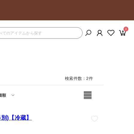
0
検索件数
2
件
着順
料別)【冷蔵】