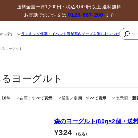
送料全国一律1,200円・税込8,000円以上 送料無料
0120-687-200
お電話でのご注文は
まで
ランキング
催事・イベント
店舗案内
チーズを楽しむレシピ
から探す
べるヨーグルト
べるヨーグルト
10件
在庫
すべて表示
通常／定期
すべて表示
表示順
新
森のヨーグルト(80g×2個・送
¥324
（税込）